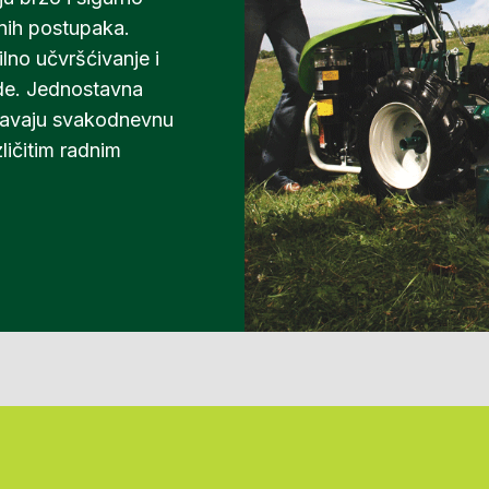
anih postupaka.
ilno učvršćivanje i
de. Jednostavna
šavaju svakodnevnu
ličitim radnim