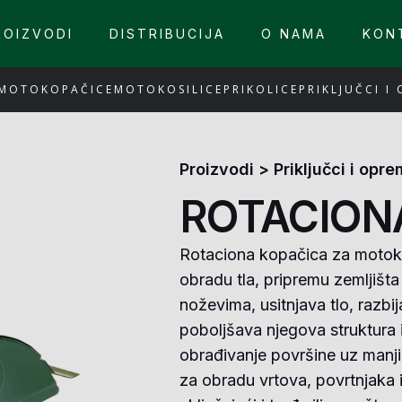
ROIZVODI
DISTRIBUCIJA
O NAMA
KON
MOTOKOPAČICE
MOTOKOSILICE
PRIKOLICE
PRIKLJUČCI I
Proizvodi
>
Priključci i opr
ROTACION
Rotaciona kopačica za motokul
obradu tla, pripremu zemljišta 
noževima, usitnjava tlo, razbij
poboljšava njegova struktura 
obrađivanje površine uz manj
za obradu vrtova, povrtnjaka i