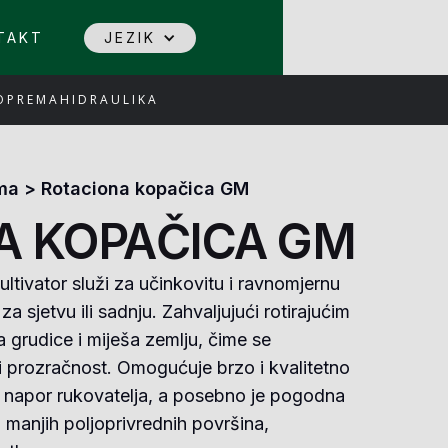
TAKT
JEZIK
 OPREMA
HIDRAULIKA
ema
>
Rotaciona kopačica GM
A KOPAČICA GM
tivator služi za učinkovitu i ravnomjernu
za sjetvu ili sadnju. Zahvaljujući rotirajućim
a grudice i miješa zemlju, čime se
i prozračnost. Omogućuje brzo i kvalitetno
i napor rukovatelja, a posebno je pogodna
 manjih poljoprivrednih površina,