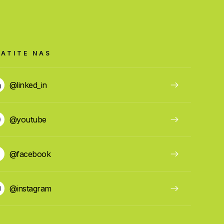
RATITE NAS
@linked_in
@youtube
@facebook
@instagram