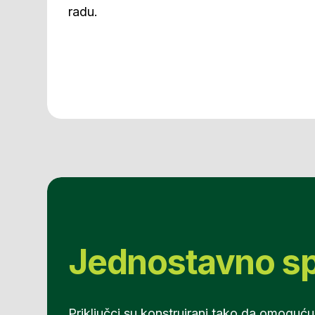
radu.
Jednostavno sp
Priključci su konstruirani tako da omoguću