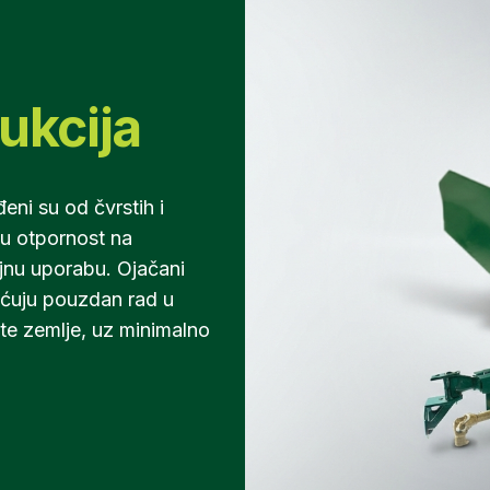
ukcija
eni su od čvrstih i
oku otpornost na
ajnu uporabu. Ojačani
ućuju pouzdan rad u
ite zemlje, uz minimalno