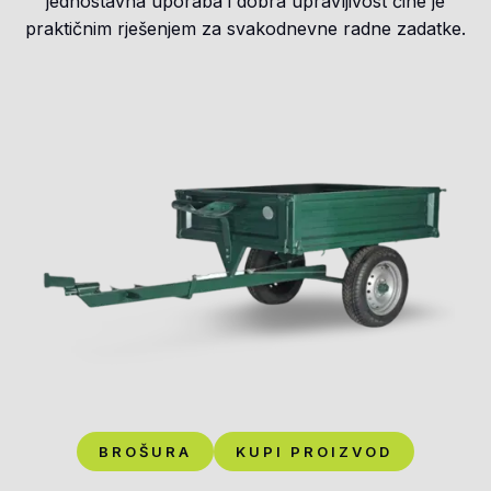
jednostavna uporaba i dobra upravljivost čine je
praktičnim rješenjem za svakodnevne radne zadatke.
BROŠURA
KUPI PROIZVOD