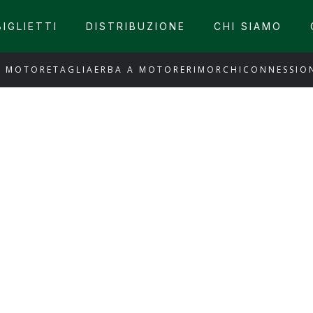
BIGLIETTI
DISTRIBUZIONE
CHI SIAMO
A MOTORE
TAGLIAERBA A MOTORE
RIMORCHI
CONNESSION