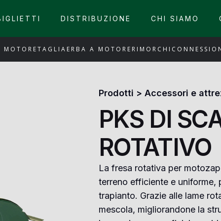
BIGLIETTI
DISTRIBUZIONE
CHI SIAMO
A MOTORE
TAGLIAERBA A MOTORE
RIMORCHI
CONNESSION
Prodotti
>
Accessori e attr
PKS DI SC
ROTATIVO
La fresa rotativa per motozapp
terreno efficiente e uniforme, 
trapianto. Grazie alle lame rot
mescola, migliorandone la str