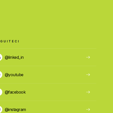
GUITECI
@linked_in
@youtube
@facebook
@instagram