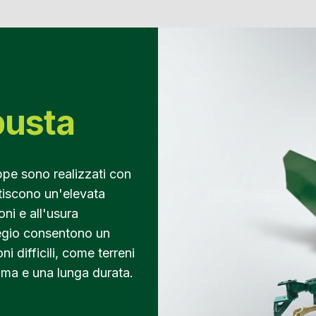
busta
ppe sono realizzati con
ntiscono un'elevata
oni e all'usura
pregio consentono un
i difficili, come terreni
ima e una lunga durata.