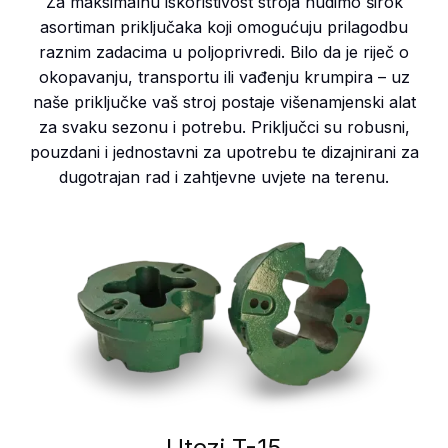
Za maksimalnu iskoristivost stroja nudimo širok
asortiman priključaka koji omogućuju prilagodbu
raznim zadacima u poljoprivredi. Bilo da je riječ o
okopavanju, transportu ili vađenju krumpira – uz
naše priključke vaš stroj postaje višenamjenski alat
za svaku sezonu i potrebu. Priključci su robusni,
pouzdani i jednostavni za upotrebu te dizajnirani za
dugotrajan rad i zahtjevne uvjete na terenu.
Utezi T-15