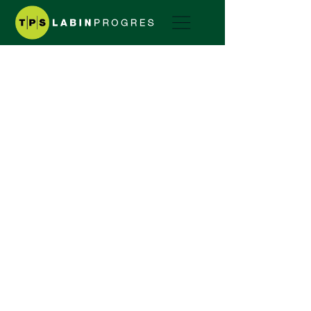
Motokultivator
Greeny
SERIJA GREENY