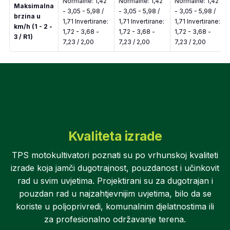
Normalne: 1,42
Normalne: 1,42
Normalne: 1,42
Maksimalna
- 3,05 - 5,98 /
- 3,05 - 5,98 /
- 3,05 - 5,98 /
brzina u
1,71 Invertirane:
1,71 Invertirane:
1,71 Invertirane:
km/h (1 - 2 -
1,72 - 3,68 -
1,72 - 3,68 -
1,72 - 3,68 -
3 / R1)
7,23 / 2,00
7,23 / 2,00
7,23 / 2,00
Kvaliteta izrade
TPS motokultivatori poznati su po vrhunskoj kvaliteti
izrade koja jamči dugotrajnost, pouzdanost i učinkovit
rad u svim uvjetima. Projektirani su za dugotrajan i
pouzdan rad u najzahtjevnijim uvjetima, bilo da se
koriste u poljoprivredi, komunalnim djelatnostima ili
za profesionalno održavanje terena.