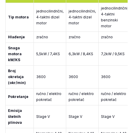
jednocilindrični,
jednocilindrični,
jednocilindrični,
4-taktni
Tip motora
4-taktni dizel
4-taktni dizel
benzinski
motor
motor
motor
Hlađenje
zračno
zračno
zračno
Snaga
motora
5,5kW / 7,4KS
6,3kW / 8,4KS
7,2kW / 9,5KS
kW/KS
Broj
okretaja
3600
3600
3600
(okr/min)
ručno / elektro
ručno / elektro
ručno / elektro
Pokretanje
pokretač
pokretač
pokretač
Emisija
štetnih
Stage V
Stage V
Stage V
plinova